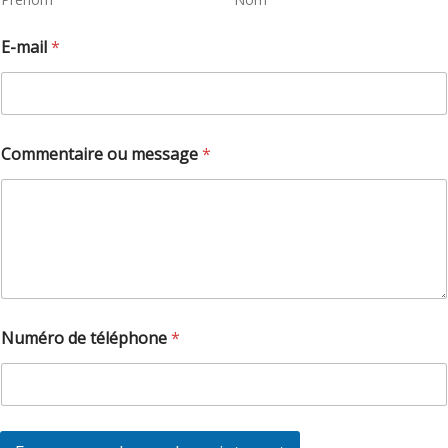
E-mail
*
Commentaire ou message
*
N
Numéro de téléphone
*
u
m
é
r
o
*