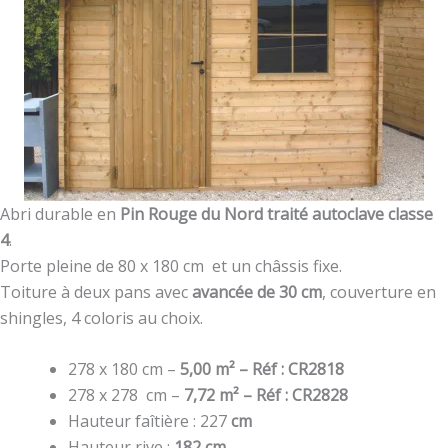
Abri durable en
Pin Rouge du Nord traité autoclave classe
4
.
Porte pleine de 80 x 180 cm et un châssis fixe.
Toiture à deux pans avec
avancée de 30 cm
, couverture en
shingles, 4 coloris au choix.
278 x 180 cm –
5,00 m² –
Réf : CR2818
278 x 278 cm –
7,72 m² –
Réf : CR2828
Hauteur faîtière : 227
cm
Hauteur rive :
182 cm