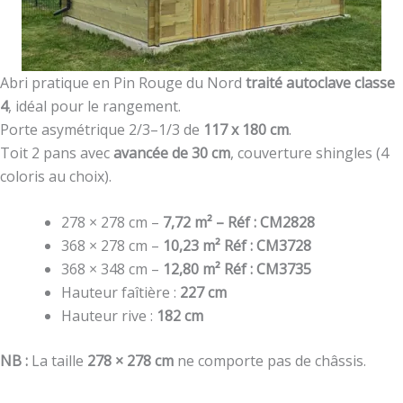
Abri pratique en Pin Rouge du Nord
traité autoclave classe
4
, idéal pour le rangement.
Porte asymétrique 2/3–1/3 de
117 x 180 cm
.
Toit 2 pans avec
avancée de 30 cm
, couverture shingles (4
coloris au choix).
278 × 278 cm –
7,72 m² – Réf : CM2828
368 × 278 cm –
10,23 m² Réf : CM3728
368 × 348 cm –
12,80 m² Réf : CM3735
Hauteur faîtière :
227 cm
Hauteur rive :
182 cm
NB :
La taille
278 × 278 cm
ne comporte pas de châssis.