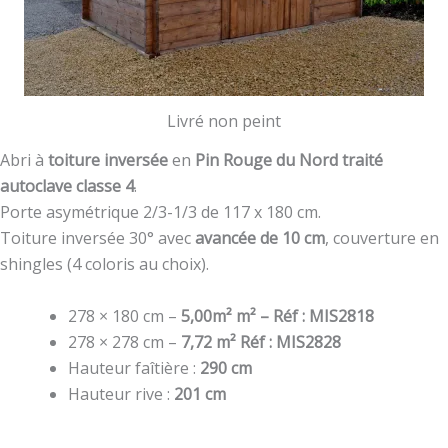
Livré non peint
Abri à
toiture inversée
en
Pin Rouge du Nord traité
autoclave classe 4
.
Porte asymétrique 2/3-1/3 de 117 x 180 cm.
Toiture inversée 30° avec
avancée de 10 cm
, couverture en
shingles (4 coloris au choix).
278 × 180 cm –
5,00m² m² – Réf : MIS2818
278 × 278 cm –
7,72 m² Réf : MIS2828
Hauteur faîtière :
290 cm
Hauteur rive :
201 cm