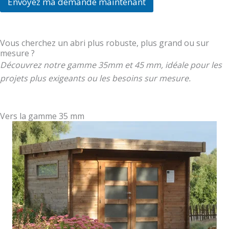
Envoyez ma demande maintenant
*
Vous cherchez un abri plus robuste, plus grand ou sur
mesure ?
Découvrez notre gamme 35mm et 45 mm, idéale pour les
projets plus exigeants ou les besoins sur mesure.
Vers la gamme 35 mm