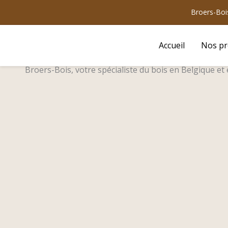
Aller
Broers-Bois
au
contenu
Accueil
Nos pr
Broers-Bois, votre spécialiste du bois en Belgique et