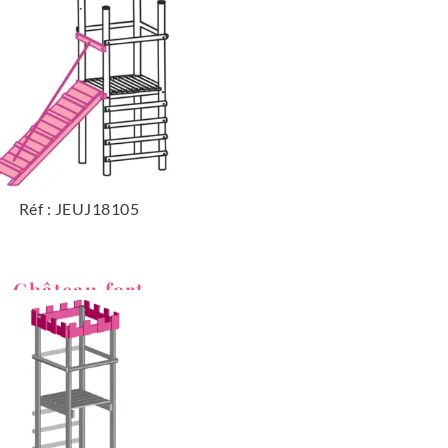
Réf : JEUJ18105
Château fort