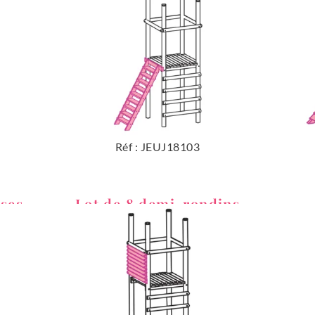
Réf : JEUJ18103
ises
Lot de 8 demi-rondins