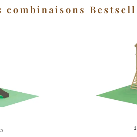
s combinaisons Bestsell
1
ts