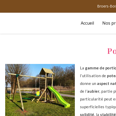
Aller
Broers-Bois
au
contenu
Accueil
Nos pr
Po
La
gamme de portiq
l’utilisation de
pote
donne un
aspect na
de l’
aubier
, partie 
particularité peut e
superficielles typiqu
solidité
, la
stabilité