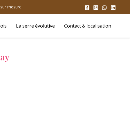
s sur mesure
ois
La serre évolutive
Contact & localisation
lay