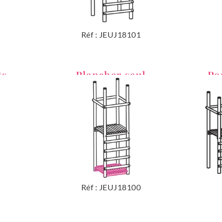
Réf : JEUJ18101
ts
Plancher seul
Po
Réf : JEUJ18100