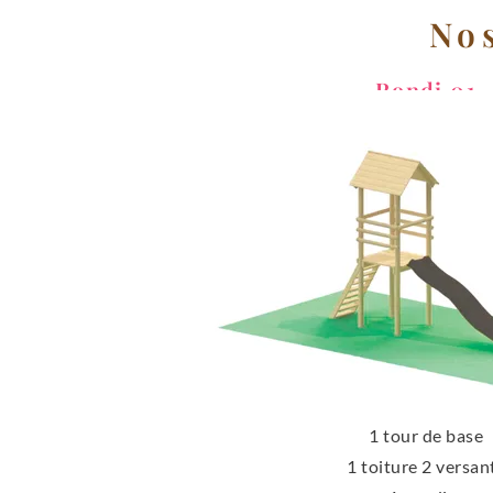
No
Rondi 01
1 tour de base
1 toiture 2 versan