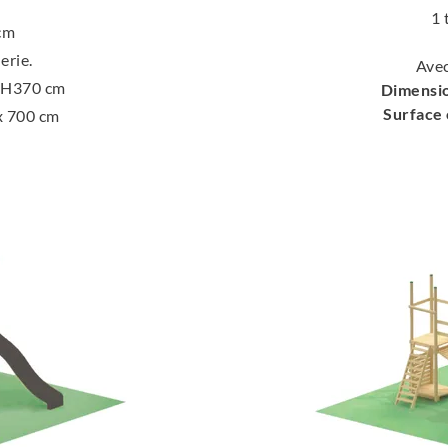
1 
 cm
lerie.
Avec
x H370 cm
Dimensio
Surface 
 x 700 cm