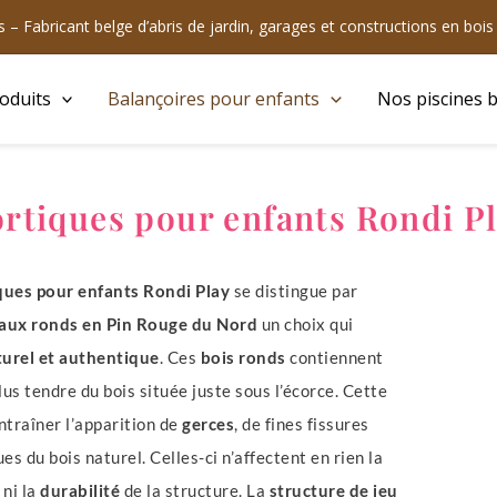
 – Fabricant belge d’abris de jardin, garages et constructions en boi
oduits
Balançoires pour enfants
Nos piscines b
rtiques pour enfants Rondi P
ues pour enfants Rondi Play
se distingue par
aux ronds en Pin Rouge du Nord
un choix qui
turel et authentique
. Ces
bois ronds
contiennent
plus tendre du bois située juste sous l’écorce. Cette
ntraîner l’apparition de
gerces
, de fines fissures
es du bois naturel. Celles-ci n’affectent en rien la
ni la
durabilité
de la structure.
La
structure de jeu