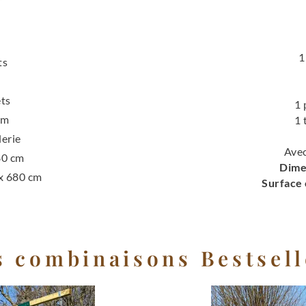
1
ts
ets
1 
 cm
1 
lerie
Avec
80 cm
Dime
 x 680 cm
Surface 
s combinaisons Bestsell