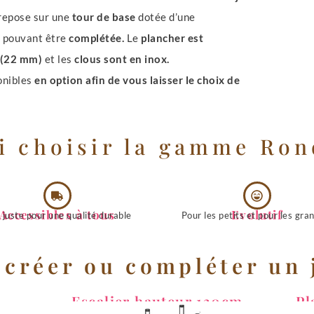
 repose sur une
tour de base
dotée d’une
, pouvant être
complétée.
Le
plancher est
 (22 mm)
et les
clous sont en inox.
onibles
en option afin de vous laisser le choix de
 choisir la gamme Ron
Accessibles à tous
Evolutif
 juste pour une qualité durable
Pour les petits et pour les gra
 créer ou compléter un j
Escalier hauteur 130cm
Pl