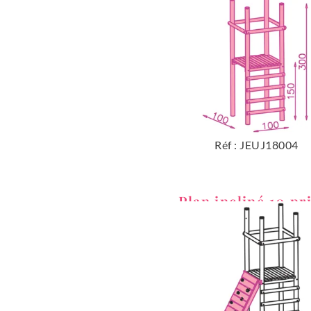
Réf : JEUJ18004
Plan incliné 10 pr