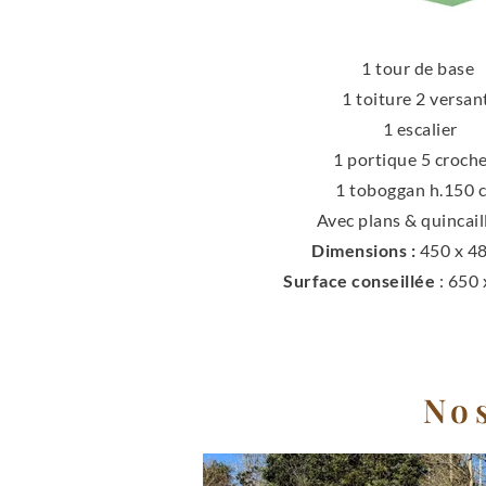
1 tour de base
1 toiture 2 versan
1 escalier
1 portique 5 croch
1 toboggan h.150
Avec plans & quincail
Dimensions :
450 x 4
Surface conseillée
: 650
No