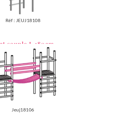
Réf : JEUJ18108
nt souple L.180cm
Jeuj18106