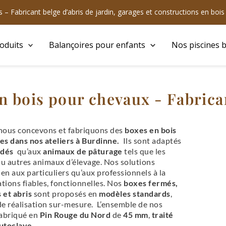
 – Fabricant belge d’abris de jardin, garages et constructions en boi
oduits
Balançoires pour enfants
Nos piscines b
n bois pour chevaux - Fabrica
 nous concevons et fabriquons des
boxes en bois
es dans nos ateliers à Burdinne.
Ils sont adaptés
dés
qu’aux
animaux de pâturage
tels que les
u autres animaux d’élevage. Nos solutions
ien aux particuliers qu’aux professionnels à la
ations fiables, fonctionnelles. Nos
boxes fermés,
s et abris
sont proposés en
modèles standards
,
 de réalisation sur-mesure. L’ensemble de nos
fabriqué en
Pin Rouge du Nord
de
45 mm
,
traité
autoclave
.