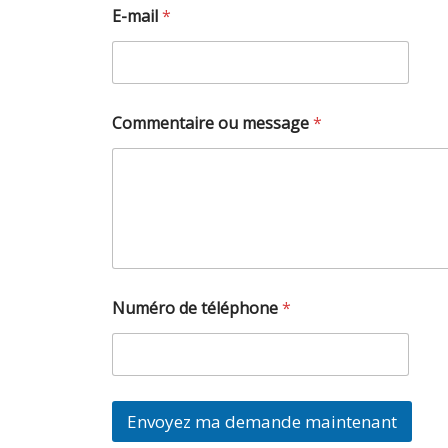
E-mail
*
Commentaire ou message
*
E
Numéro de téléphone
*
-
m
a
i
l
d
Envoyez ma demande maintenant
e
*