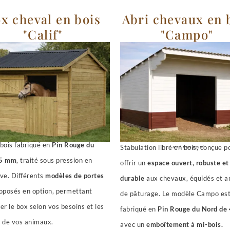
x cheval en bois
Abri chevaux en 
"Calif"
"Campo"
bois fabriqué en
Pin Rouge du
Livré non peint
Stabulation libre en bois, conçue p
35 mm
, traité sous pression en
offrir un
espace ouvert, robuste et
ve. Différents
modèles de portes
durable
aux chevaux, équidés et 
oposés en option, permettant
de pâturage. Le modèle Campo es
er le box selon vos besoins et les
fabriqué en
Pin Rouge du Nord de
 de vos animaux.
avec un
emboîtement à mi-bois.