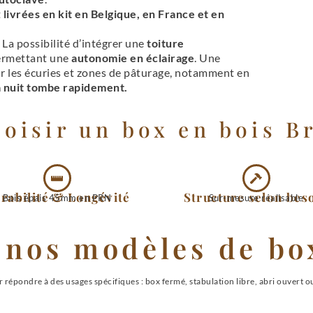
t
livrées en kit
en Belgique, en France et en
: La possibilité d’intégrer une
toiture
permettant une
autonomie en éclairage
. Une
ur les écuries et zones de pâturage, notamment en
a nuit tombe rapidement.
oisir un box en bois B
rabilité & Longévité
Structure selon bes
Bois épais 45mm en PRN
Sur-mesure réalisable
nos modèles de bo
répondre à des usages spécifiques : box fermé, stabulation libre, abri ouvert o