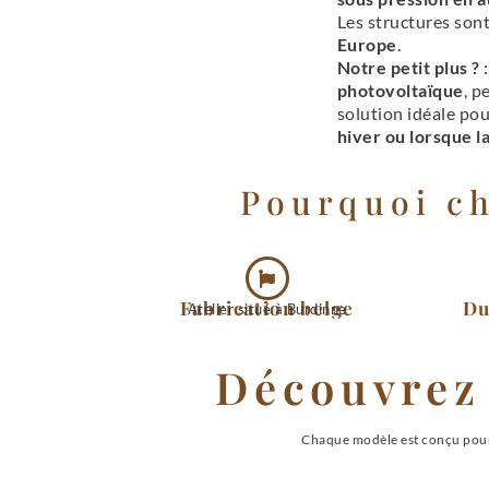
Les structures son
Europe
.
Notre petit plus ?
photovoltaïque
, 
solution idéale po
hiver ou lorsque l
Pourquoi ch
Fabrication belge
Du
Atelier situé à Burdinne
Découvrez 
Chaque modèle est conçu pour 