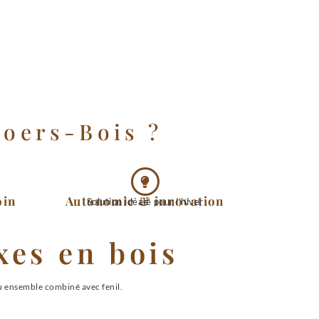
roers-Bois ?
oin
Autonomie & innovation
Solution idéale pour l’hiver
xes en bois
u ensemble combiné avec fenil.