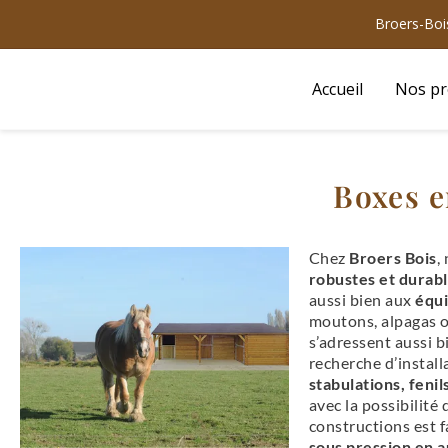
Aller
Broers-Bois
au
contenu
Accueil
Nos pr
Boxes e
Chez
Broers Bois
,
robustes et durabl
aussi bien aux
équi
moutons, alpagas o
s’adressent aussi b
recherche d’install
stabulations, fenil
avec la possibilité
constructions est 
sous pression en 